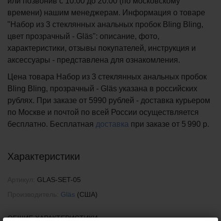
или позвонив с 10:00 до 20:00 (по московскому
времени) нашим менеджерам. Информация о товаре
"Набор из 3 стеклянных анальных пробок Bling Bling,
цвет прозрачный - Gläs": описание, фото,
характеристики, отзывы покупателей, инструкция и
аксессуары - представлена для ознакомления.
Цена товара Набор из 3 стеклянных анальных пробок
Bling Bling, прозрачный - Gläs указана в российских
рублях. При заказе от 5990 рублей - доставка курьером
по Москве и почтой по всей России осуществляется
бесплатно.
Бесплатная
доставка
при заказе
от 5 990 р.
Характеристики
Артикул:
GLAS-SET-05
Производитель:
Gläs
(США)
ОБЩИЕ ХАРАКТЕРИСТИКИ