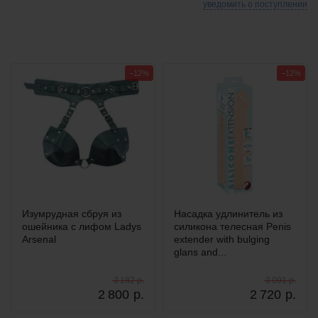
уведомить о поступлении
−12%
−12%
Изумрудная сбруя из
Насадка удлинитель из
ошейника с лифом Ladys
силикона телесная Penis
Arsenal
extender with bulging
glans and...
3 182 р.
3 091 р.
2 800
р.
2 720
р.