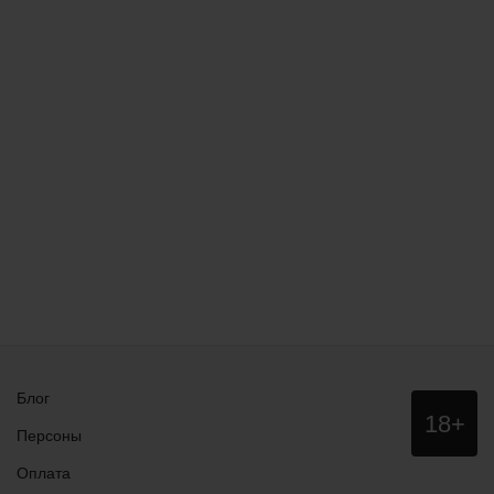
Блог
Данный
18+
сайт НЕ
Персоны
рекомендо
для
Оплата
просмотра