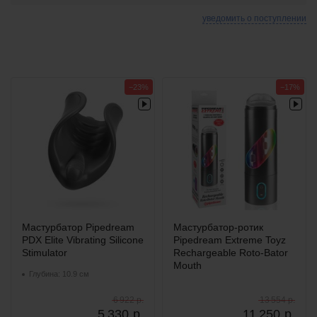
уведомить о поступлении
−23%
−17%
Мастурбатор Pipedream
Мастурбатор-ротик
PDX Elite Vibrating Silicone
Pipedream Extreme Toyz
Stimulator
Rechargeable Roto-Bator
Mouth
Глубина: 10.9 см
6 922 р.
13 554 р.
5 330
р.
11 250
р.