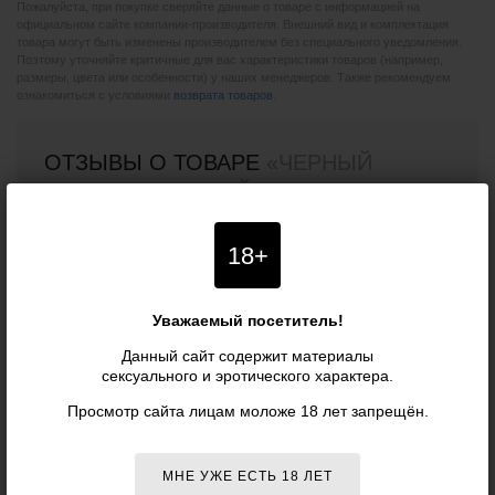
Пожалуйста, при покупке сверяйте данные о товаре с информацией на
официальном сайте компании-производителя. Внешний вид и комплектация
товара могут быть изменены производителем без специального уведомления.
Поэтому уточняйте критичные для вас характеристики товаров (например,
размеры, цвета или особенности) у наших менеджеров. Также рекомендуем
ознакомиться с условиями
возврата товаров
.
ОТЗЫВЫ О ТОВАРЕ
«ЧЕРНЫЙ
ИННОВАЦИОННЫЙ РОБОТ-
МАСТУРБАТОР GAME CUP, ЧЕРНЫЙ -
AMOVIBE»
18+
Уважаемый посетитель!
Отзывов о данном товаре пока нет. Оставьте первый!
Данный сайт содержит материалы
сексуального и эротического характера.
Просмотр сайта лицам моложе 18 лет запрещён.
ВАШ ОТЗЫВ
МНЕ УЖЕ ЕСТЬ 18 ЛЕТ
Ваше имя (необязательно):