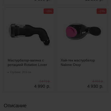
−15%
−23%
Мастурбатор-вагина с
Хай-тек мастурбатор
ротацией Rotation Lover
Nalone Oxxy
Глубина: 26.5 см
5 871 р.
6 403 р.
4 990
р.
4 930
р.
Описание