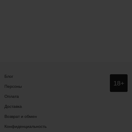
Блог
Данный
18+
сайт НЕ
Персоны
рекомендо
для
Оплата
просмотра
лицам
Доставка
младше
18 лет!
Возврат и обмен
Конфиденциальность