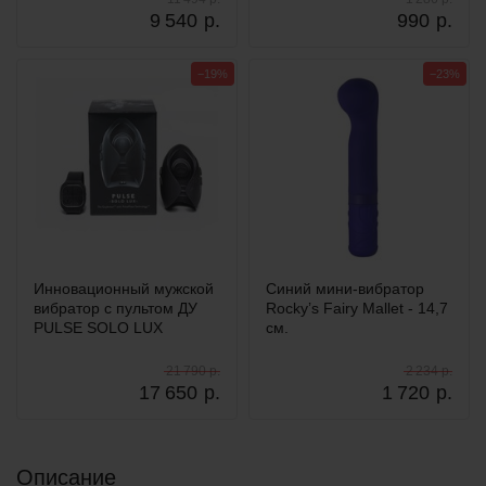
9 540
р.
990
р.
−19%
−23%
Инновационный мужской
Синий мини-вибратор
вибратор с пультом ДУ
Rocky’s Fairy Mallet - 14,7
PULSE SOLO LUX
см.
21 790 р.
2 234 р.
17 650
р.
1 720
р.
Описание