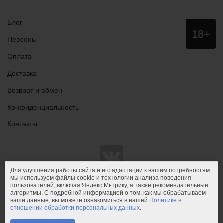
Блог
Данный
18+
сайт НЕ
Персоны
рекомендо
для
Оплата
просмотра
лицам
Доставка
младше
18 лет!
Возврат и обмен
Конфиденциальность
Контакты
Для улучшения работы сайта и его адаптации к вашим потребностям
мы используем файлы cookie и технологии анализа поведения
пользователей, включая Яндекс Метрику, а также рекомендательные
© 2011-2026.
PIPIDU.ru
— интернет-магазин
алгоритмы. С подробной информацией о том, как мы обрабатываем
интимных товаров (сексшоп).
ваши данные, вы можете ознакомиться в нашей
Политике в
отношении обработки персональных данных
.
PIPIDU.ru
— интернет-магазин, который доставляет удовольствие.