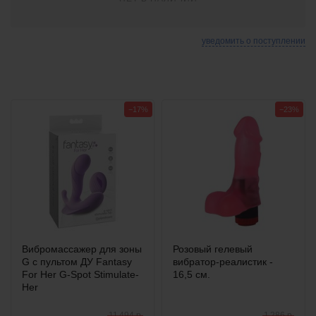
уведомить о поступлении
−17%
−23%
Вибромассажер для зоны
Розовый гелевый
G с пультом ДУ Fantasy
вибратор-реалистик -
For Her G-Spot Stimulate-
16,5 см.
Her
11 494 р.
1 286 р.