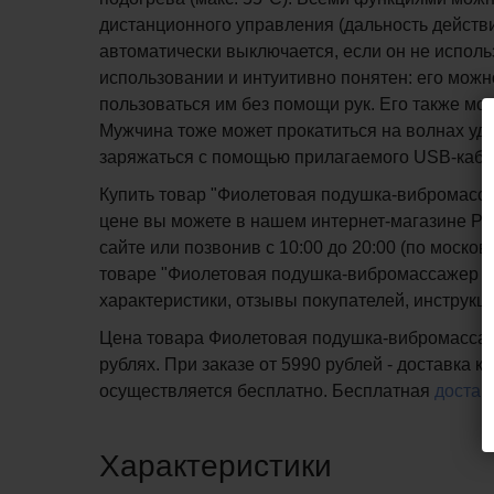
дистанционного управления (дальность действи
автоматически выключается, если он не использ
использовании и интуитивно понятен: его можн
пользоваться им без помощи рук. Его также мо
Мужчина тоже может прокатиться на волнах удо
заряжаться с помощью прилагаемого USB-кабеля.
Купить товар "Фиолетовая подушка-вибромасса
цене вы можете в нашем интернет-магазине PIP
сайте или позвонив с 10:00 до 20:00 (по мос
товаре "Фиолетовая подушка-вибромассажер Vi
характеристики, отзывы покупателей, инструкц
Цена товара Фиолетовая подушка-вибромассаже
рублях. При заказе от 5990 рублей - доставка 
осуществляется бесплатно.
Бесплатная
достав
Характеристики