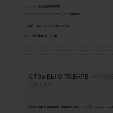
Артикул:
05532630000
Производитель:
ORION
(Германия)
ОБЩИЕ ХАРАКТЕРИСТИКИ
Цвет:
Фиолетовый
Пожалуйста, при покупке сверяйте данные о товаре с информацией 
могут быть изменены производителем без специального уведомления
размеры, цвета или особенности) у наших менеджеров. Также реко
ОТЗЫВЫ О ТОВАРЕ
«ФИОЛ
ORION»
Отзывов о данном товаре пока нет. Оставьте перв