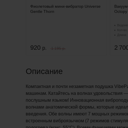
Фиолетовый мини-вибратор Universe
Вакуум
Gentle Thorn
Octopy 
Водоне
Кол-во
Длина: 
920
2 70
р.
1 195 р.
Описание
Компактная и почти незаметная подушка VibePa
машинам. Катайтесь на волнах удовольствия —
послушным языком! Инновационная виброподу
волнами анатомической формы, которые идеаль
введения. Обе волны имеют 7 мощных режимов
встроенным виброязычком (7 режимов стимуля
подогрева (макс. 55°C). Всеми функциями можн