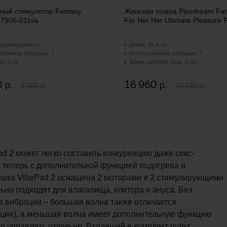
ный стимулятор Fantasy
Женская помпа Pipedream Fan
7906-01lola
For Her Her Ultimate Pleasure 
проницаемость
Длина: 25.4 см
 режимов вибрации: 7
Кол-во режимов вибрации: 7
10.3 см
Длина рабочей зоны: 0 см
0
16 960
р.
р.
3 506 р.
20 938 р.
d 2 может легко составить конкуренцию даже секс-
 теперь с дополнительной функцией подогрева и
шка VibePad 2 оснащена 2 моторами и 2 стимулирующими
но подходят для влагалища, клитора и ануса. Без
 вибрации – большая волна также отличается
ции), а меньшая волна имеет дополнительную функцию
о управлять отдельно. Входящий в комплект пульт