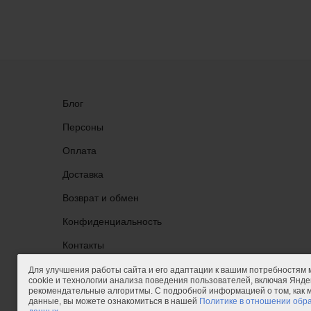
Блог
Персоны
Оплата
Доставка
Возврат и обмен
Конфиденциальность
Группа ВКонтакте
Контакты
Для улучшения работы сайта и его адаптации к вашим потребностям
cookie и технологии анализа поведения пользователей, включая Яндек
рекомендательные алгоритмы. С подробной информацией о том, как
данные, вы можете ознакомиться в нашей
Политике в отношении обр