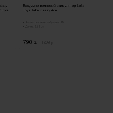
tasy
Вакуумно-волновой стимулятор Lola
Purple
Toys Take it easy Ace
Кол-во режимов вибрации: 10
Длина: 12.3 см
790
р.
1 026 р.