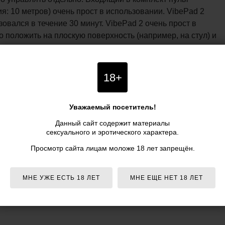
я: 10 метров) очень прост в использовании. VibePad 2
овался в течение 30 минут. VibePad 2 очень прост в
о положить на плоскую поверхность (например, на стул) и
жно использовать для стимуляции яичек и промежности.
вольствия. Эта подушка перезаряжаемая, т.е. может
 Размеры - 29 х 20,7 х 4,2 см.
18+
жер Vibepad 2, цвет фиолетовый - ORION" по выгодной
IDU.ru. Заказать товар можно круглосуточно прямо на
Уважаемый посетитель!
ковскому времени) нашим менеджерам. Информация о
Данный сайт содержит материалы
bepad 2, цвет фиолетовый - ORION": описание, фото,
сексуального и эротического характера.
ия и аксессуары - представлена для ознакомления.
Просмотр сайта лицам моложе 18 лет запрещён.
р Vibepad 2, фиолетовая - ORION указана в российских
курьером по Москве и почтой по всей России
ка
при заказе
от 5 990 р.
МНЕ УЖЕ ЕСТЬ 18 ЛЕТ
МНЕ ЕЩЕ НЕТ 18 ЛЕТ