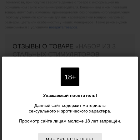
Пожалуйста, при покупке сверяйте данные о товаре с информацией на
официальном сайте компании-производителя. Внешний вид и комплектация
товара могут быть изменены производителем без специального уведомления.
Поэтому уточняйте критичные для вас характеристики товаров (например,
размеры, цвета или особенности) у наших менеджеров. Также рекомендуем
ознакомиться с условиями
возврата товаров
.
ОТЗЫВЫ О ТОВАРЕ
«НАБОР ИЗ 3
СТАЛЬНЫХ СТИМУЛЯТОРОВ
ПРОСТАТЫ STAINLESS STEEL P-SPOT
TRAINING SET - B-VIBE»
18+
Уважаемый посетитель!
Отзывов о данном товаре пока нет. Оставьте первый!
Данный сайт содержит материалы
сексуального и эротического характера.
Просмотр сайта лицам моложе 18 лет запрещён.
ВАШ ОТЗЫВ
Ваше имя (необязательно):
МНЕ УЖЕ ЕСТЬ 18 ЛЕТ