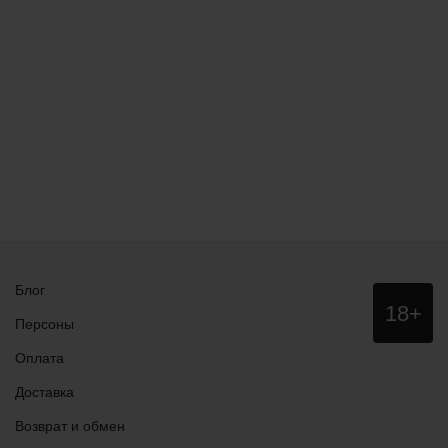
Блог
Данный
18+
сайт НЕ
Персоны
рекомендо
для
Оплата
просмотра
лицам
Доставка
младше
18 лет!
Возврат и обмен