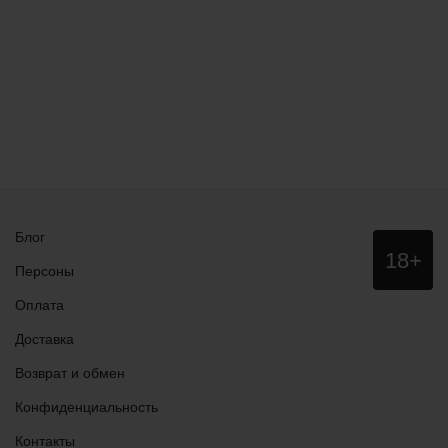
Блог
Данный
18+
сайт НЕ
Персоны
рекомендо
для
Оплата
просмотра
лицам
Доставка
младше
18 лет!
Возврат и обмен
Конфиденциальность
Контакты