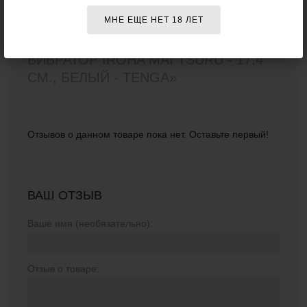
ознакомиться с условиями
возврата товаров
.
МНЕ ЕЩЕ НЕТ 18 ЛЕТ
ОТЗЫВЫ О ТОВАРЕ
«БЕЛЫЙ
ВИБРАТОР IROHA MAI TSURU - 17,4
СМ., БЕЛЫЙ - TENGA»
Отзывов о данном товаре пока нет. Оставьте первый!
ВАШ ОТЗЫВ
Ваше имя (необязательно):
Отзыв о товаре: