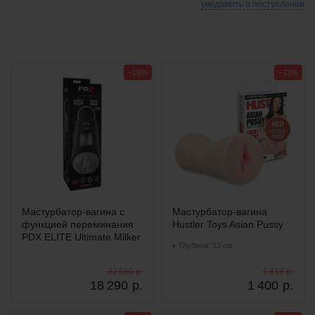
уведомить о поступлении
−19%
−23%
Мастурбатор-вагина с
Мастурбатор-вагина
функцией переминания
Hustler Toys Asian Pussy
PDX ELITE Ultimate Milker
Глубина: 13 см
22 580 р.
1 818 р.
18 290
р.
1 400
р.