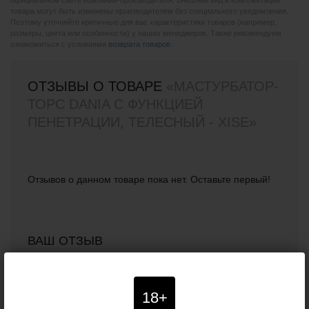
официальном сайте компании-производителя. Внешний вид и комплектация
товара могут быть изменены производителем без специального уведомления.
Поэтому уточняйте критичные для вас характеристики товаров (например,
размеры, цвета или особенности) у наших менеджеров. Также рекомендуем
ознакомиться с условиями
возврата товаров
.
ОТЗЫВЫ О ТОВАРЕ
«МАСТУРБАТОР-
ТОРС DANIA С ФУНКЦИЕЙ
ПЕНЕТРАЦИИ, ТЕЛЕСНЫЙ - XISE»
Отзывов о данном товаре пока нет. Оставьте первый!
ВАШ ОТЗЫВ
Ваше имя (необязательно):
18+