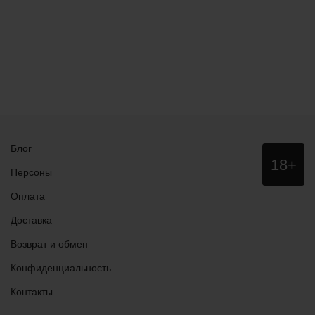
Блог
Данный
18+
сайт НЕ
Персоны
рекомендо
для
Оплата
просмотра
лицам
Доставка
младше
18 лет!
Возврат и обмен
Конфиденциальность
Контакты