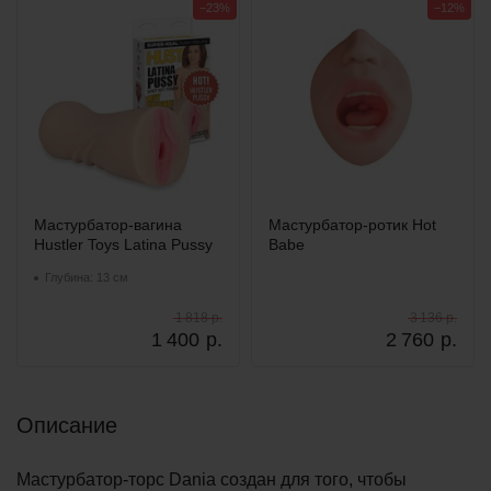
−23%
−12%
Мастурбатор-вагина
Мастурбатор-ротик Hot
Hustler Toys Latina Pussy
Babe
Глубина: 13 см
1 818 р.
3 136 р.
1 400
р.
2 760
р.
Описание
Мастурбатор-торс Dania создан для того, чтобы