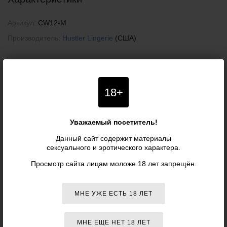
Артикул:
CW12-M
Производитель:
Hustler Lingerie
(США)
ОБЩИЕ ХАРАКТЕРИСТИКИ
Цвета:
Розовый
,
Черный
18+
Материалы:
Полиэстер
,
Хлопок
Размер:
M
(международные)
Уважаемый посетитель!
Пожалуйста, при покупке сверяйте данные о товаре с информацией на
Данный сайт содержит материалы
официальном сайте компании-производителя. Внешний вид и комплектация
сексуального и эротического характера.
товара могут быть изменены производителем без специального уведомления.
Поэтому уточняйте критичные для вас характеристики товаров (например,
Просмотр сайта лицам моложе 18 лет запрещён.
размеры, цвета или особенности) у наших менеджеров. Также рекомендуем
ознакомиться с условиями
возврата товаров
.
МНЕ УЖЕ ЕСТЬ 18 ЛЕТ
ОТЗЫВЫ О ТОВАРЕ
«ПЛАТЬЕ
HUSTLER LINGERIE DOUBLE COLOR,
МНЕ ЕЩЕ НЕТ 18 ЛЕТ