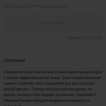
Перейти к описанию
или
всем характеристикам
НЕТ В НАЛИЧИИ
уведомить о поступлении
Описание
Очаровательное,элегантное платье прилегающего кроя
с легким эффектом жатой ткани. Эластичный материал
приятно облегает тело и выделяет все достоинства
вашей фигуры. Платье контрастной расцветки, по
центру расшито блестящими бусинками. Глубокий V-
образный вырез придает модели утонченность и