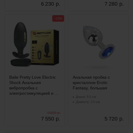
6 230
р.
7 280
р.
−23%
Baile Pretty Love Electric
Анальная пробка с
Shock Анальная
кристаллом Erotic
вибропробка с
Fantasy, большая
электростимуляцией и ...
Длина: 9.5 см
Диаметр: 3.5 см
9 805 р.
7 550
р.
5 720
р.