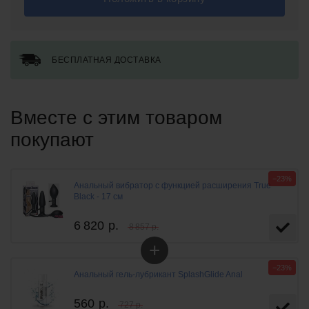
БЕСПЛАТНАЯ ДОСТАВКА
Вместе с этим товаром
покупают
−23%
Анальный вибратор с функцией расширения True
Black - 17 см
6 820
р.
8 857 р.
+
−23%
Анальный гель-лубрикант SplashGlide Anal
560
р.
727 р.