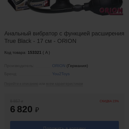
Анальный вибратор с функцией расширения
True Black - 17 см - ORION
Код товара:
153321
( A )
Производитель:
ORION
(Германия)
Бренд:
You2Toys
Перейти к описанию
или
всем характеристикам
8 857
СКИДКА 23%
₽
6 820
₽
Положить в корзину