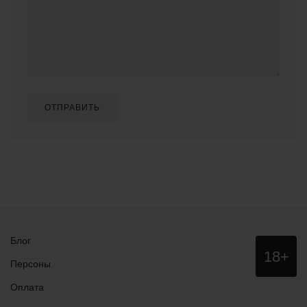
ОТПРАВИТЬ
Блог
Данный
18+
сайт НЕ
Персоны
рекомендо
для
Оплата
просмотра
лицам