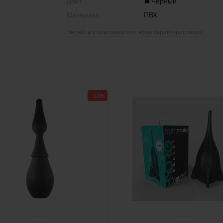
Цвет:
Черный
Материал:
ПВХ
Перейти к описанию
или
всем характеристикам
−23%