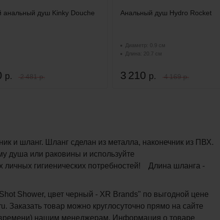
 анальный душ Kinky Douche
Анальный душ Hydro Rocket
Диаметр: 0.9 см
Длина: 20.7 см
0
3 210
р.
р.
2 481 р.
4 169 р.
ик и шланг. Шланг сделан из металла, наконечник из ПВХ.
у душа или раковины и используйте
х личных гигиенических потребностей! Длина шланга -
Shot Shower, цвет черный - XR Brands" по выгодной цене
u. Заказать товар можно круглосуточно прямо на сайте
му времени) нашим менеджерам. Информация о товаре