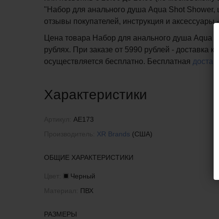
"Набор для анального душа Aqua Shot Shower, ц
отзывы покупателей, инструкция и аксессуары 
Цена товара Набор для анального душа Aqua Sh
рублях. При заказе от 5990 рублей - доставка 
осуществляется бесплатно.
Бесплатная
достав
Характеристики
Артикул:
AE173
Производитель:
XR Brands
(США)
ОБЩИЕ ХАРАКТЕРИСТИКИ
Цвет:
Черный
Материал:
ПВХ
РАЗМЕРЫ