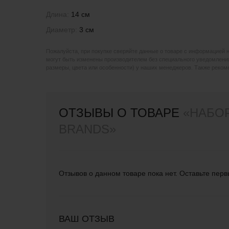
Длина:
14 см
Диаметр:
3 см
Пожалуйста, при покупке сверяйте данные о товаре с информацией 
могут быть изменены производителем без специального уведомления
размеры, цвета или особенности) у наших менеджеров. Также реко
ОТЗЫВЫ О ТОВАРЕ
«НАБОР
BRANDS»
Отзывов о данном товаре пока нет. Оставьте перв
ВАШ ОТЗЫВ