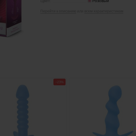
Цвет:
Розовый
Перейти к описанию
или
всем характеристикам
−23%