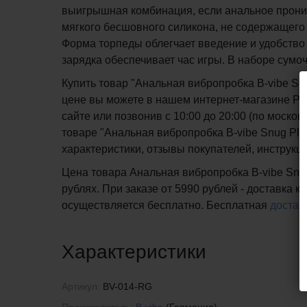
выигрышная комбинация, если анальное проник
мягкого бесшовного силикона, не содержащего 
Форма торпеды облегчает введение и удобство 
зарядка обеспечивает час игры. В наборе сумочк
Купить товар "Анальная вибропробка B-vibe Sn
цене вы можете в нашем интернет-магазине PIP
сайте или позвонив с 10:00 до 20:00 (по мос
товаре "Анальная вибропробка B-vibe Snug Plu
характеристики, отзывы покупателей, инструкц
Цена товара Анальная вибропробка B-vibe Snug
рублях. При заказе от 5990 рублей - доставка 
осуществляется бесплатно.
Бесплатная
достав
Характеристики
Артикул:
BV-014-RG
Производитель:
B-vibe
(Германия)