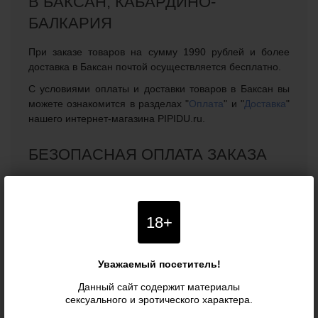
В БАКСАН, КАБАРДИНО-
БАЛКАРИЯ
При заказе товаров на сумму 1990 рублей и более
доставка в Баксан почтой осуществляется бесплатно.
С условиями оплаты и доставки товаров в Баксан вы
можете ознакомится в разделах "
Оплата
" и "
Доставка
"
нашего интернет-магазина PIPIDU.ru.
БЕЗОПАСНАЯ ОПЛАТА ЗАКАЗА
В нашем интернет-магазине можно безопасно
оплатить заказ и доставку в город Баксан, Кабардино-
Балкария прямо на сайте, благодаря чему покупать
18+
интимные товары для взрослых теперь можно не
выходя из дома, сохраняя конфиденциальность.
Оплата возможна банковскими картами, с помощью
Уважаемый посетитель!
электронных платежных систем, в салонах сотовой
Данный сайт содержит материалы
связи города Баксан, а также по квитанции в
сексуального и эротического характера.
ближайшем банковском или почтовом отделении.