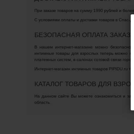
При заказе товаров на сумму 1990 рублей и боле
С условиями оплаты и доставки товаров в Спас-Д
БЕЗОПАСНАЯ ОПЛАТА ЗАКАЗ
В нашем интернет-магазине можно безопасно о
интимные товары для взрослых теперь можно не
платежных систем, в салонах сотовой связи горо
Интернет-магазин интимных товаров PIPIDU.ru те
КАТАЛОГ ТОВАРОВ ДЛЯ ВЗРО
На данном сайте Вы можете ознакомиться и зака
область.