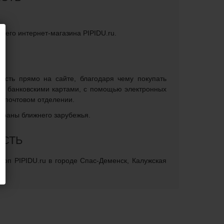
ашего интернет-магазина PIPIDU.ru.
асть прямо на сайте, благодаря чему покупать
на банковскими картами, с помощью электронных
и почтовом отделении.
страны ближнего зарубежья.
АСТЬ
шоп PIPIDU.ru в городе Спас-Деменск, Калужская