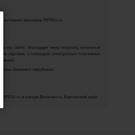
го интернет-магазина PIPIDU.ru.
ямо на сайте, благодаря чему покупать интимные
кими картами, с помощью электронных платежных
делении.
страны ближнего зарубежья.
PIPIDU.ru в городе Вилючинск, Камчатский край.