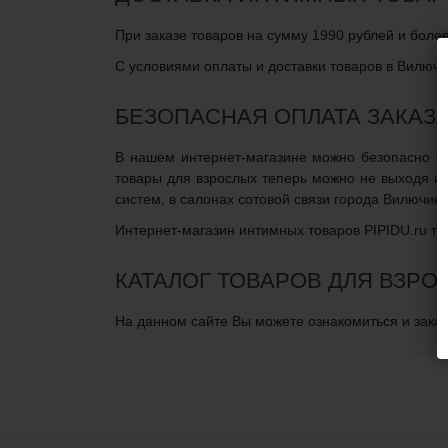
При заказе товаров на сумму 1990 рублей и боле
С условиями оплаты и доставки товаров в Вилючи
БЕЗОПАСНАЯ ОПЛАТА ЗАКАЗ
В нашем интернет-магазине можно безопасно опл
товары для взрослых теперь можно не выходя и
систем, в салонах сотовой связи города Вилючин
Интернет-магазин интимных товаров PIPIDU.ru те
КАТАЛОГ ТОВАРОВ ДЛЯ ВЗРО
На данном сайте Вы можете ознакомиться и заказ