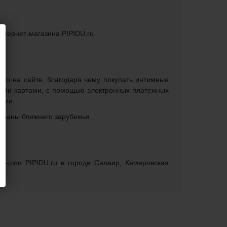
интернет-магазина PIPIDU.ru.
ямо на сайте, благодаря чему покупать интимные
кими картами, с помощью электронных платежных
ении.
страны ближнего зарубежья.
кс-шоп PIPIDU.ru в городе Салаир, Кемеровская