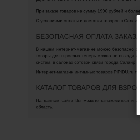
При заказе товаров на сумму 1990 рублей и боле
С условиями оплаты и доставки товаров в Салаир
БЕЗОПАСНАЯ ОПЛАТА ЗАКАЗ
В нашем интернет-магазине можно безопасно опл
товары для взрослых теперь можно не выходя и
систем, в салонах сотовой связи города Салаир,
Интернет-магазин интимных товаров PIPIDU.ru те
КАТАЛОГ ТОВАРОВ ДЛЯ ВЗРО
На данном сайте Вы можете ознакомиться и зак
область.