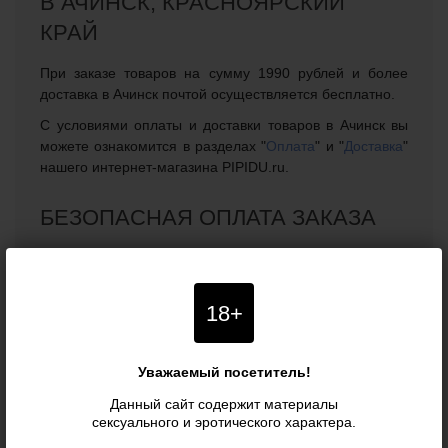
В АЧИНСК, КРАСНОЯРСКИЙ
КРАЙ
При заказе товаров на сумму 1990 рублей и более
доставка в Ачинск почтой осуществляется бесплатно.
С условиями оплаты и доставки товаров в Ачинск вы
можете ознакомится в разделах "
Оплата
" и "
Доставка
"
нашего интернет-магазина PIPIDU.ru.
БЕЗОПАСНАЯ ОПЛАТА ЗАКАЗА
В нашем интернет-магазине можно безопасно
оплатить заказ и доставку в город Ачинск,
Красноярский край прямо на сайте, благодаря чему
18+
покупать интимные товары для взрослых теперь можно
не выходя из дома, сохраняя конфиденциальность.
Оплата возможна банковскими картами, с помощью
Уважаемый посетитель!
электронных платежных систем, в салонах сотовой
Данный сайт содержит материалы
связи города Ачинск, а также по квитанции в
сексуального и эротического характера.
ближайшем банковском или почтовом отделении.