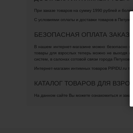
При заказе товаров на сумму 1990 рублей и боле
С условиями оплаты и доставки товаров в Петухо
БЕЗОПАСНАЯ ОПЛАТА ЗАКАЗ
В нашем интернет-магазине можно безопасно опл
товары для взрослых теперь можно не выходя и
систем, в салонах сотовой связи города Петухово
Интернет-магазин интимных товаров PIPIDU.ru те
КАТАЛОГ ТОВАРОВ ДЛЯ ВЗРО
На данном сайте Вы можете ознакомиться и заказа