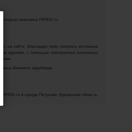
 интернет-магазина PIPIDU.ru.
ямо на сайте, благодаря чему покупать интимные
кими картами, с помощью электронных платежных
лении.
страны ближнего зарубежья.
PIPIDU.ru в городе Петухово, Курганская область.