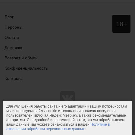
Блог
Данный
18+
сайт НЕ
Персоны
рекомендо
для
Оплата
просмотра
лицам
Доставка
младше
18 лет!
Возврат и обмен
Конфиденциальность
Контакты
Для улучшения работы сайта и его адаптации к вашим потребностям
мы используем файлы cookie и технологии анализа поведения
пользователей, включая Яндекс Метрику, а также рекомендательные
© 2011-2026.
PIPIDU.ru
— интернет-магазин
алгоритмы. С подробной информацией о том, как мы обрабатываем
интимных товаров (сексшоп).
ваши данные, вы можете ознакомиться в нашей
Политике в
отношении обработки персональных данных
.
PIPIDU.ru
— интернет-магазин, который доставляет удовольствие.