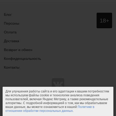
Блог
Данный
18+
сайт НЕ
Персоны
рекомендо
для
Оплата
просмотра
лицам
Доставка
младше
18 лет!
Возврат и обмен
Конфиденциальность
Контакты
Для улучшения работы сайта и его адаптации к вашим потребностям
мы используем файлы cookie и технологии анализа поведения
пользователей, включая Яндекс Метрику, а также рекомендательные
© 2011-2026.
PIPIDU.ru
— интернет-магазин
алгоритмы. С подробной информацией о том, как мы обрабатываем
интимных товаров (сексшоп).
ваши данные, вы можете ознакомиться в нашей
Политике в
отношении обработки персональных данных
.
PIPIDU.ru
— интернет-магазин, который доставляет удовольствие.