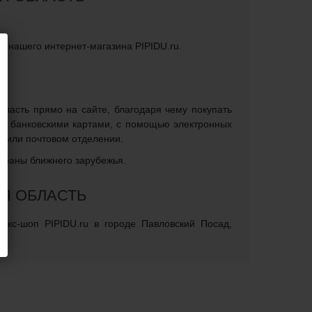
а
" нашего интернет-магазина PIPIDU.ru.
бласть прямо на сайте, благодаря чему покупать
на банковскими картами, с помощью электронных
м или почтовом отделении.
страны ближнего зарубежья.
Я ОБЛАСТЬ
екс-шоп PIPIDU.ru в городе Павловский Посад,