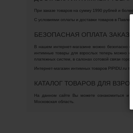
При заказе товаров на сумму 1990 рублей и боле
С условиями оплаты и доставки товаров в Павлов
БЕЗОПАСНАЯ ОПЛАТА ЗАКАЗ
В нашем интернет-магазине можно безопасно опл
интимные товары для взрослых теперь можно не
платежных систем, в салонах сотовой связи горо
Интернет-магазин интимных товаров PIPIDU.ru те
КАТАЛОГ ТОВАРОВ ДЛЯ ВЗР
На данном сайте Вы можете ознакомиться и за
Московская область.