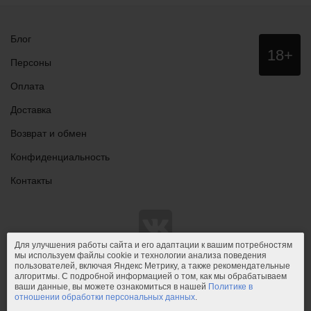
Блог
Данный
18+
сайт НЕ
Персоны
рекомендо
для
Оплата
просмотра
лицам
Доставка
младше
18 лет!
Возврат и обмен
Конфиденциальность
Контакты
Для улучшения работы сайта и его адаптации к вашим потребностям
мы используем файлы cookie и технологии анализа поведения
пользователей, включая Яндекс Метрику, а также рекомендательные
© 2011-2026.
PIPIDU.ru
— интернет-магазин
алгоритмы. С подробной информацией о том, как мы обрабатываем
интимных товаров (сексшоп).
ваши данные, вы можете ознакомиться в нашей
Политике в
отношении обработки персональных данных
.
PIPIDU.ru
— интернет-магазин, который доставляет удовольствие.