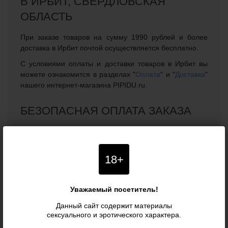
В ИРБИТ, СВЕРДЛОВСКАЯ
ОБЛАСТЬ
При заказе товаров на сумму 1990 рублей и более
доставка в Ирбит почтой осуществляется бесплатно.
С условиями оплаты и доставки товаров в Ирбит вы
можете ознакомится в разделах "
Оплата
" и "
Доставка
"
нашего интернет-магазина PIPIDU.ru.
БЕЗОПАСНАЯ ОПЛАТА ЗАКАЗА
В нашем интернет-магазине можно безопасно
оплатить заказ и доставку в город Ирбит, Свердловская
область прямо на сайте, благодаря чему покупать
18+
интимные товары для взрослых теперь можно не
выходя из дома, сохраняя конфиденциальность.
Оплата возможна банковскими картами, с помощью
Уважаемый посетитель!
электронных платежных систем, в салонах сотовой
Данный сайт содержит материалы
связи города Ирбит, а также по квитанции в ближайшем
сексуального и эротического характера.
банковском или почтовом отделении.