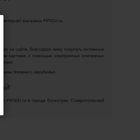
о интернет-магазина PIPIDU.ru.
рямо на сайте, благодаря чему покупать интимные
кими картами, с помощью электронных платежных
елении.
страны ближнего зарубежья.
РАЙ
оп PIPIDU.ru в городе Ессентуки, Ставропольский