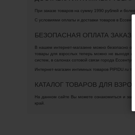
При заказе товаров на сумму 1990 рублей и более
С условиями оплаты и доставки товаров в Ессенту
БЕЗОПАСНАЯ ОПЛАТА ЗАКАЗ
В нашем интернет-магазине можно безопасно опла
товары для взрослых теперь можно не выходя и
систем, в салонах сотовой связи города Ессентук
Интернет-магазин интимных товаров PIPIDU.ru те
КАТАЛОГ ТОВАРОВ ДЛЯ ВЗРО
На данном сайте Вы можете ознакомиться и заказ
край.