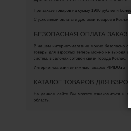
При заказе товаров на сумму 1990 рублей и более
С условиями оплаты и доставки товаров в Котлас 
БЕЗОПАСНАЯ ОПЛАТА ЗАКАЗ
В нашем интернет-магазине можно безопасно опла
товары для взрослых теперь можно не выходя и
систем, в салонах сотовой связи города Котлас, 
Интернет-магазин интимных товаров PIPIDU.ru те
КАТАЛОГ ТОВАРОВ ДЛЯ ВЗРО
На данном сайте Вы можете ознакомиться и зак
область.