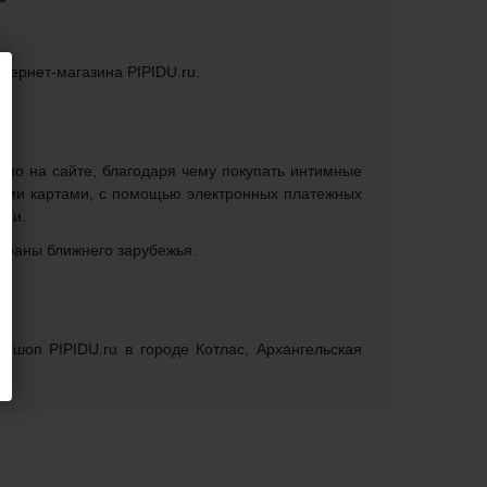
нтернет-магазина PIPIDU.ru.
рямо на сайте, благодаря чему покупать интимные
кими картами, с помощью электронных платежных
нии.
страны ближнего зарубежья.
Ь
-шоп PIPIDU.ru в городе Котлас, Архангельская