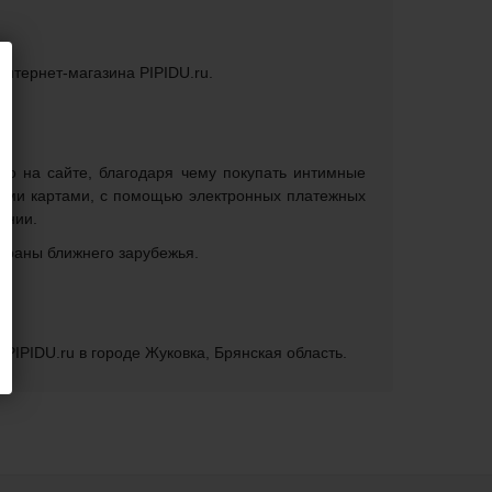
интернет-магазина PIPIDU.ru.
мо на сайте, благодаря чему покупать интимные
кими картами, с помощью электронных платежных
ении.
страны ближнего зарубежья.
PIPIDU.ru в городе Жуковка, Брянская область.