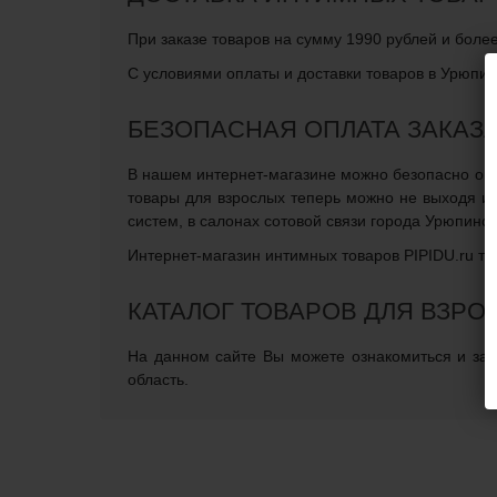
При заказе товаров на сумму 1990 рублей и боле
С условиями оплаты и доставки товаров в Урюпин
БЕЗОПАСНАЯ ОПЛАТА ЗАКАЗ
В нашем интернет-магазине можно безопасно опла
товары для взрослых теперь можно не выходя и
систем, в салонах сотовой связи города Урюпинс
Интернет-магазин интимных товаров PIPIDU.ru те
КАТАЛОГ ТОВАРОВ ДЛЯ ВЗРО
На данном сайте Вы можете ознакомиться и зака
область.