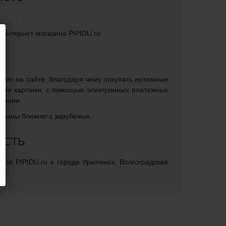
о интернет-магазина PIPIDU.ru.
рямо на сайте, благодаря чему покупать интимные
кими картами, с помощью электронных платежных
елении.
страны ближнего зарубежья.
АСТЬ
шоп PIPIDU.ru в городе Урюпинск, Волгоградская