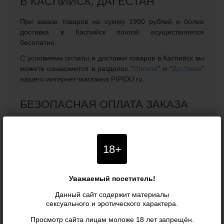
В КАСПИЙСК, ДАГЕСТАН
При заказе товаров на сумму 1990 рублей и более
доставка в Каспийск почтой осуществляется
бесплатно.
С условиями оплаты и доставки товаров в Каспийск вы
можете ознакомится в разделах "
Оплата
" и "
Доставка
"
нашего интернет-магазина PIPIDU.ru.
БЕЗОПАСНАЯ ОПЛАТА ЗАКАЗА
В нашем интернет-магазине можно безопасно
оплатить заказ и доставку в город Каспийск, Дагестан
прямо на сайте, благодаря чему покупать интимные
18+
товары для взрослых теперь можно не выходя из дома,
сохраняя конфиденциальность. Оплата возможна
банковскими картами, с помощью электронных
Уважаемый посетитель!
платежных систем, в салонах сотовой связи города
Данный сайт содержит материалы
Каспийск, а также по квитанции в ближайшем
сексуального и эротического характера.
банковском или почтовом отделении.
Просмотр сайта лицам моложе 18 лет запрещён.