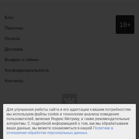
Блог
Данный
18+
сайт НЕ
Персоны
рекомендо
для
Оплата
просмотра
лицам
Доставка
младше
18 лет!
Возврат и обмен
Конфиденциальность
Контакты
Для улучшения работы сайта и его адаптации к вашим потребностям
мы используем файлы cookie и технологии анализа поведения
пользователей, включая Яндекс Метрику, а также рекомендательные
© 2011-2026.
PIPIDU.ru
— интернет-магазин
алгоритмы. С подробной информацией о том, как мы обрабатываем
интимных товаров (сексшоп).
ваши данные, вы можете ознакомиться в нашей
Политике в
отношении обработки персональных данных
.
PIPIDU.ru
— интернет-магазин, который доставляет удовольствие.