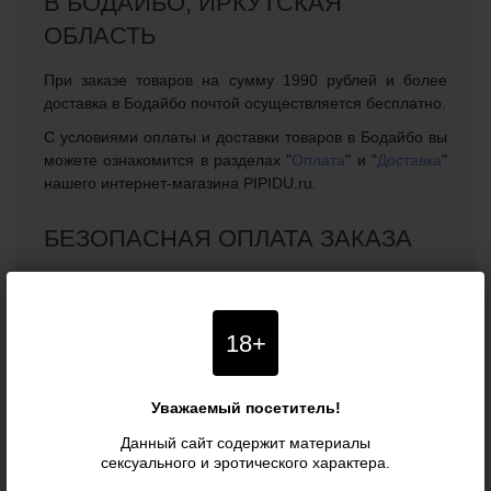
В БОДАЙБО, ИРКУТСКАЯ
ОБЛАСТЬ
При заказе товаров на сумму 1990 рублей и более
доставка в Бодайбо почтой осуществляется бесплатно.
С условиями оплаты и доставки товаров в Бодайбо вы
можете ознакомится в разделах "
Оплата
" и "
Доставка
"
нашего интернет-магазина PIPIDU.ru.
БЕЗОПАСНАЯ ОПЛАТА ЗАКАЗА
В нашем интернет-магазине можно безопасно
оплатить заказ и доставку в город Бодайбо, Иркутская
область прямо на сайте, благодаря чему покупать
18+
интимные товары для взрослых теперь можно не
выходя из дома, сохраняя конфиденциальность.
Оплата возможна банковскими картами, с помощью
Уважаемый посетитель!
электронных платежных систем, в салонах сотовой
Данный сайт содержит материалы
связи города Бодайбо, а также по квитанции в
сексуального и эротического характера.
ближайшем банковском или почтовом отделении.