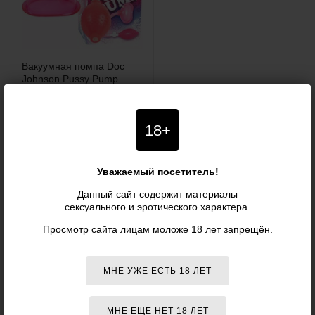
Вакуумная помпа Doc
Johnson Pussy Pump
Длина: 10.9 см
18+
2 950
р.
Уважаемый посетитель!
Данный сайт содержит материалы
сексуального и эротического характера.
ПОМПЫ ДЛЯ КЛИТОРА DOC
Просмотр сайта лицам моложе 18 лет запрещён.
JOHNSON
ОТЗЫВЫ
МНЕ УЖЕ ЕСТЬ 18 ЛЕТ
Отзывов в данном разделе пока нет.
МНЕ ЕЩЕ НЕТ 18 ЛЕТ