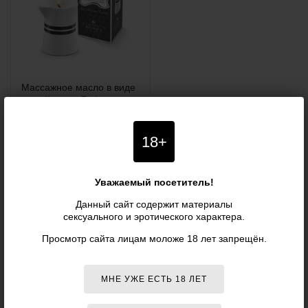
Массажное масло в виде
малой свечи Petits
Joujoux Romantic
Getaway с ароматом...
18+
4 818 р.
3 710
р.
Уважаемый посетитель!
Данный сайт содержит материалы
сексуального и эротического характера.
Просмотр сайта лицам моложе 18 лет запрещён.
НОВОГОДНИЕ ТОВАРЫ
MYSTIM
ОТЗЫВЫ
МНЕ УЖЕ ЕСТЬ 18 ЛЕТ