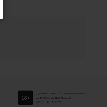
Данный сайт НЕ рекомендован
18+
для просмотра лицам
младше 18 лет!