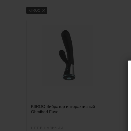
KIIROO
KIIROO Вибратор интерактивный
Ohmibod Fuse
НЕТ В НАЛИЧИИ