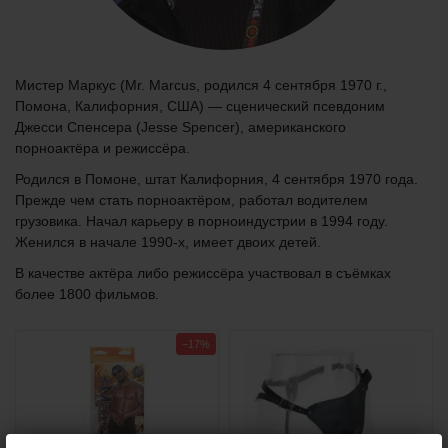
Мистер Маркус (Mr. Marcus, родился 4 сентября 1970 г.,
Помона, Калифорния, США) — сценический псевдоним
Джесси Спенсера (Jesse Spencer), американского
порноактёра и режиссёра.
Родился в Помоне, штат Калифорния, 4 сентября 1970 года.
Прежде чем стать порноактёром, работал водителем
грузовика. Начал карьеру в порноиндустрии в 1994 году.
Женился в начале 1990-х, имеет двоих детей.
В качестве актёра либо режиссёра участвовал в съёмках
более 1800 фильмов.
−17%