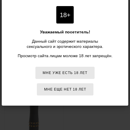
18+
Реалистичный вибратор
Страпон Mr. Marcus' - 9" -
Уважаемый посетитель!
Doc Johnson Mr. Marcus'
Realistic R5 - Cock
9" R5 Cock & Balls
Данный сайт содержит материалы
Длина: 21 см
сексуального и эротического характера.
Диаметр: 4 см
Система крепления: Vac-U-Lock
Просмотр сайта лицам моложе 18 лет запрещён.
14 325 р.
11 890
р.
НЕТ В НАЛИЧИИ
МНЕ УЖЕ ЕСТЬ 18 ЛЕТ
МНЕ ЕЩЕ НЕТ 18 ЛЕТ