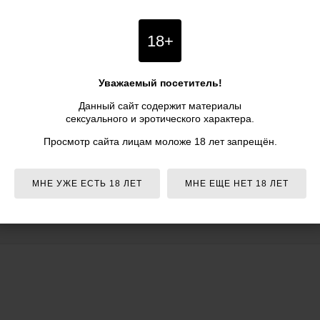
для школьных болельщиков. Она окончила университет Лойолы в Ч
степень преподавателя начального образования.
18+
Одри Холландер начала сниматься в порнофильмах с 2003 года. 
способная к съёмкам в весьма жестких, даже по меркам порноин
королев» — англ. extreme queens). С 2011 года не принимала уча
Уважаемый посетитель!
заявила, что намерена вернуться к прежнему режиму работы в п
Данный сайт содержит материалы
По данным на 2013 год, Одри Холландер снялась в 377 порнофи
сексуального и эротического характера.
Просмотр сайта лицам моложе 18 лет запрещён.
МНЕ УЖЕ ЕСТЬ 18 ЛЕТ
МНЕ ЕЩЕ НЕТ 18 ЛЕТ