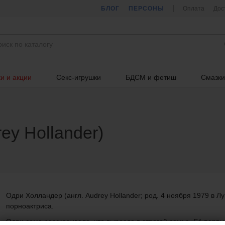
БЛОГ
ПЕРСОНЫ
Оплата
Дос
и и акции
Секс-игрушки
БДСМ и фетиш
Смазки
ey Hollander)
Одри Холландер (англ. Audrey Hollander; род. 4 ноября 1979 в 
порноактриса.
Одри сама рассказывала, что выросла в строгой семье. Её первы