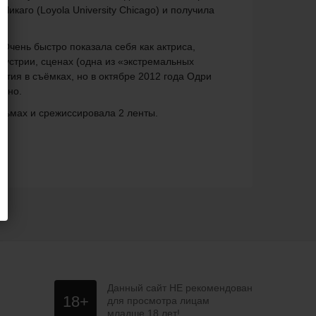
икаго (Loyola University Chicago) и получила
Очень быстро показала себя как актриса,
дустрии, сценах (одна из «экстремальных
стия в съёмках, но в октябре 2012 года Одри
орно.
льмах и срежиссировала 2 ленты.
Данный сайт НЕ рекомендован
18+
для просмотра лицам
младше 18 лет!