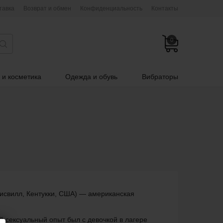
тавка
Возврат и обмен
Конфиденциальность
Контакты
0
 и косметика
Одежда и обувь
Вибраторы
Луисвилл, Кентукки, США) — американская
й сексуальный опыт был с девочкой в лагере