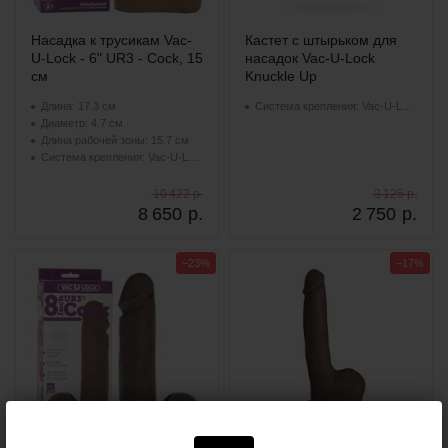
Насадка к трусикам Vac-
Кастет с штырьком для
U-Lock - 6" UR3 - Cock, 15
насадок Vac-U-Lock
см
Knuckle Up
Длина: 17.3 см
Система крепления: Vac-U-Lock
Диаметр: 4.7 см
Длина рабочей зоны: 15.7 см
Система крепления: Vac-U-Lock
10 422 р.
3 125 р.
8 650
р.
2 750
р.
−23%
−17%