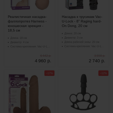
Реалистичная насадка-
Насадка к трусикам Vac-
фаллопротез Harness -
U-Lock - 8" Raging hard-
юношеская эрекция -
On Dong, 20 см
18,5 см
Длина: 20 см
Диаметр: 3 см
Длина: 18 см
Длина рабочей зоны: 20 см
Диаметр: 4 см
Система крепления: Vac-U-Lock
Система крепления: Vac-U-Lock
6 442 р.
3 558 р.
4 960
р.
2 740
р.
−17%
−12%