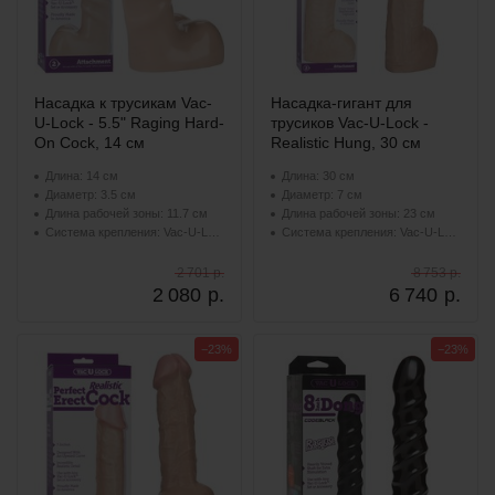
Насадка к трусикам Vac-
Насадка-гигант для
U-Lock - 5.5" Raging Hard-
трусиков Vac-U-Lock -
On Cock, 14 см
Realistic Hung, 30 см
Длина: 14 см
Длина: 30 см
Диаметр: 3.5 см
Диаметр: 7 см
Длина рабочей зоны: 11.7 см
Длина рабочей зоны: 23 см
Система крепления: Vac-U-Lock
Система крепления: Vac-U-Lock
2 701 р.
8 753 р.
2 080
р.
6 740
р.
−23%
−23%