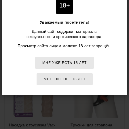
Насадка к трусикам Vac-
Темнокожий
18+
U-Lock - 8" UR3 - Cock, 20
фаллоимитатор Rob
см
Piper - 25,4 см
Уважаемый посетитель!
Длина: 20.5 см
Диаметр: 5 см
Данный сайт содержит материалы
Длина рабочей зоны: 18.5 см
сексуального и эротического характера.
Система крепления: Vac-U-Lock
Просмотр сайта лицам моложе 18 лет запрещён.
7 156 р.
14 325 р.
5 510
р.
11 890
р.
МНЕ УЖЕ ЕСТЬ 18 ЛЕТ
МНЕ ЕЩЕ НЕТ 18 ЛЕТ
Насадка к трусикам Vac-
Трусики для страпона