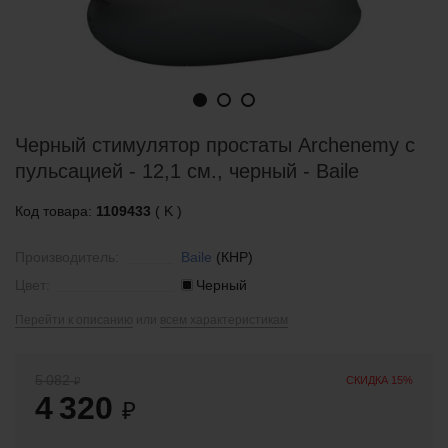
Черный стимулятор простаты Archenemy с
пульсацией - 12,1 см., черный - Baile
Код товара:
1109433
( K )
Производитель:
Baile
(КНР)
Цвет:
Черный
Перейти к описанию
или
всем характеристикам
5 082
СКИДКА 15%
₽
4 320
₽