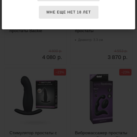
МНЕ ЕЩЕ НЕТ 18 ЛЕТ
Вибростимулятор
Rebel Вибростимулятор
простаты Backie
простаты
Диаметр: 3.3 см
4 800 р.
4 553 р.
4 080
р.
3 870
р.
−23%
−23%
Стимулятор простаты с
Вибромассажер простаты