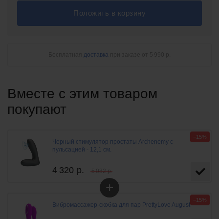
Положить в корзину
Бесплатная
доставка
при заказе
от 5 990 р.
Вместе с этим товаром
покупают
−15%
Черный стимулятор простаты Archenemy с
пульсацией - 12,1 см.
4 320
р.
5 082 р.
+
−15%
Вибромассажер-скобка для пар PrettyLove August