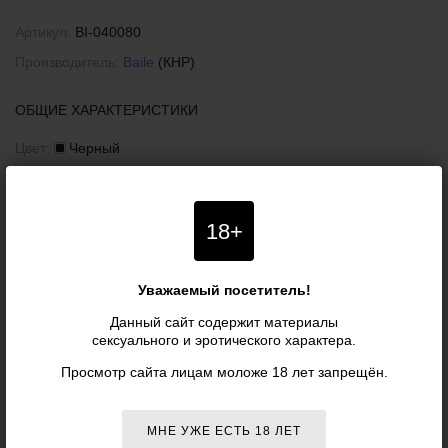
Артикул:
BI-040080
Производитель:
Baile
(КНР)
ОБЩИЕ ХАРАКТЕРИСТИКИ
Цвет:
Черный
Пожалуйста, при покупке сверяйте данные о товаре с информацией на
официальном сайте компании-производителя. Внешний вид и комплектация
товара могут быть изменены производителем без специального уведомления.
18+
Поэтому уточняйте критичные для вас характеристики товаров (например,
размеры, цвета или особенности) у наших менеджеров. Также рекомендуем
ознакомиться с условиями
возврата товаров
.
Уважаемый посетитель!
Данный сайт содержит материалы
−15%
−15%
сексуального и эротического характера.
Просмотр сайта лицам моложе 18 лет запрещён.
МНЕ УЖЕ ЕСТЬ 18 ЛЕТ