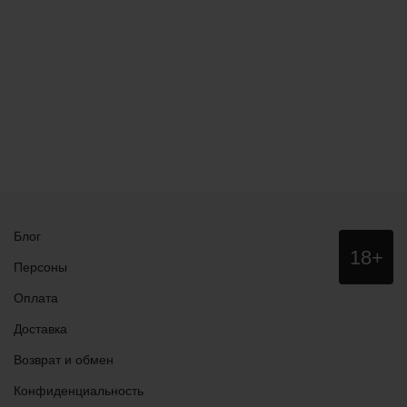
Блог
Данный
18+
сайт НЕ
Персоны
рекомендо
для
Оплата
просмотра
лицам
Доставка
младше
18 лет!
Возврат и обмен
Конфиденциальность