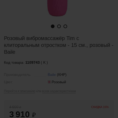
Розовый вибромассажёр Tim с
клиторальным отростком - 15 см., розовый -
Baile
Код товара:
1109743
( K )
Производитель:
Baile
(КНР)
Цвет:
Розовый
Перейти к описанию
или
всем характеристикам
4 600
СКИДКА 15%
₽
3 910
₽