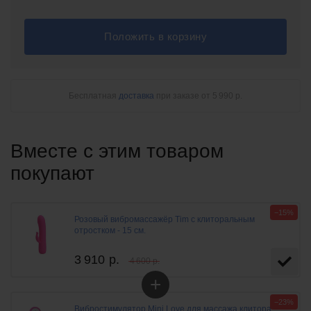
Положить в корзину
Бесплатная
доставка
при заказе
от 5 990 р.
Вместе с этим товаром
покупают
−15%
Розовый вибромассажёр Tim с клиторальным
отростком - 15 см.
3 910
р.
4 600 р.
+
−23%
Вибростимулятор Mini Love для массажа клитора