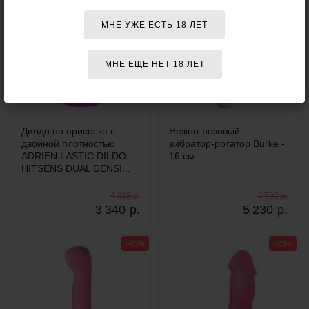
МНЕ УЖЕ ЕСТЬ 18 ЛЕТ
МНЕ ЕЩЕ НЕТ 18 ЛЕТ
Дилдо на присоске с
Нежно-розовый
двойной плотностью
вибратор-ротатор Burke -
ADRIEN LASTIC DILDO
16 см.
HITSENS DUAL DENSI...
4 338 р.
6 792 р.
3 340
р.
5 230
р.
−23%
−23%