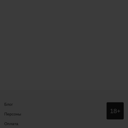
Блог
Данный
18+
сайт НЕ
Персоны
рекомендо
для
Оплата
просмотра