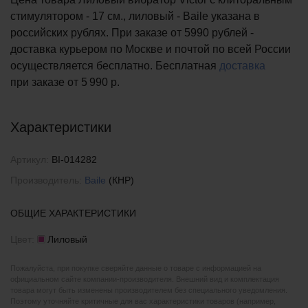
стимулятором - 17 см., лиловый - Baile указана в
российских рублях. При заказе от 5990 рублей -
доставка курьером по Москве и почтой по всей России
осуществляется бесплатно.
Бесплатная
доставка
при заказе
от 5 990 р.
Характеристики
Артикул:
BI-014282
Производитель:
Baile
(КНР)
ОБЩИЕ ХАРАКТЕРИСТИКИ
Цвет:
Лиловый
Пожалуйста, при покупке сверяйте данные о товаре с информацией на
официальном сайте компании-производителя. Внешний вид и комплектация
товара могут быть изменены производителем без специального уведомления.
Поэтому уточняйте критичные для вас характеристики товаров (например,