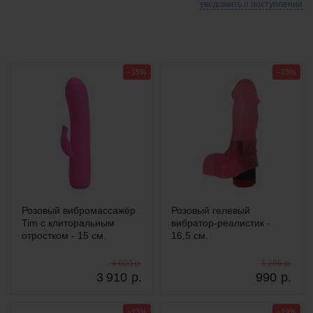
уведомить о поступлении
−15%
−23%
Розовый вибромассажёр
Розовый гелевый
Tim с клиторальным
вибратор-реалистик -
отростком - 15 см.
16,5 см.
4 600 р.
1 286 р.
3 910
р.
990
р.
−23%
−19%