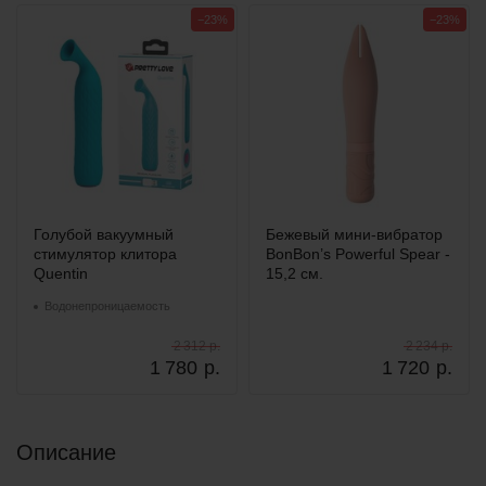
−23%
−23%
Голубой вакуумный
Бежевый мини-вибратор
стимулятор клитора
BonBon’s Powerful Spear -
Quentin
15,2 см.
Водонепроницаемость
2 312 р.
2 234 р.
1 780
р.
1 720
р.
Описание