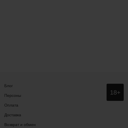
Блог
Данный
18+
сайт НЕ
Персоны
рекомендо
для
Оплата
просмотра
лицам
Доставка
младше
18 лет!
Возврат и обмен