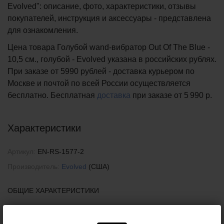
Evolved": описание, фото, характеристики, отзывы
покупателей, инструкция и аксессуары - представлена
для ознакомления.
Цена товара Голубой wand-вибратор Out Of The Blue -
10,5 см., голубой - Evolved указана в российских рублях.
При заказе от 5990 рублей - доставка курьером по
Москве и почтой по всей России осуществляется
бесплатно.
Бесплатная
доставка
при заказе
от 5 990 р.
Характеристики
Артикул:
EN-RS-1577-2
Производитель:
Evolved
(США)
ОБЩИЕ ХАРАКТЕРИСТИКИ
Цвет:
Голубой