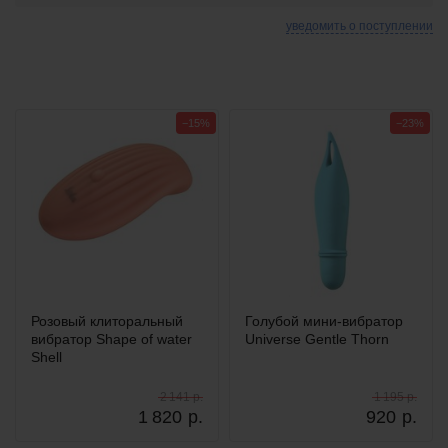
уведомить о поступлении
−15%
−23%
Розовый клиторальный
Голубой мини-вибратор
вибратор Shape of water
Universe Gentle Thorn
Shell
2 141 р.
1 195 р.
1 820
р.
920
р.