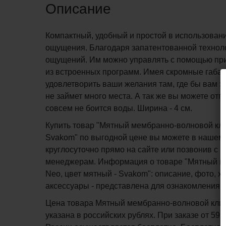
Описание
Компактный, удобный и простой в использова
ощущения. Благодаря запатентованной техноло
ощущений. Им можно управлять с помощью при
из встроенных программ. Имея скромные габар
удовлетворить ваши желания там, где бы вам эт
не займет много места. А так же вы можете отп
совсем не боится воды. Ширина - 4 см.
Купить товар "Мятный мембранно-волновой клит
Svakom" по выгодной цене вы можете в нашем 
круглосуточно прямо на сайте или позвонив с 1
менеджерам. Информация о товаре "Мятный ме
Neo, цвет мятный - Svakom": описание, фото, х
аксессуары - представлена для ознакомления.
Цена товара Мятный мембранно-волновой клито
указана в российских рублях. При заказе от 599