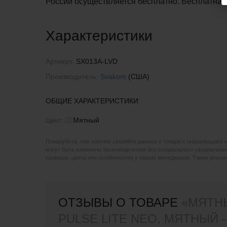
России осуществляется бесплатно.
Бесплатна
Характеристики
Артикул:
SX013A-LVD
Производитель:
Svakom
(США)
ОБЩИЕ ХАРАКТЕРИСТИКИ
Цвет:
Мятный
Пожалуйста, при покупке сверяйте данные о товаре с информацией 
могут быть изменены производителем без специального уведомления
размеры, цвета или особенности) у наших менеджеров. Также реко
ОТЗЫВЫ О ТОВАРЕ
«МЯТН
PULSE LITE NEO, МЯТНЫЙ 