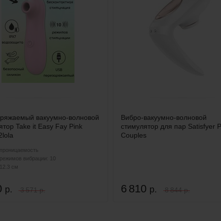
ряжаемый вакуумно-волновой
Вибро-вакуумно-волновой
тор Take it Easy Fay Pink
стимулятор для пар Satisfyer P
lola
Couples
проницаемость
 режимов вибрации: 10
12.3 см
0
6 810
р.
р.
3 571 р.
8 844 р.