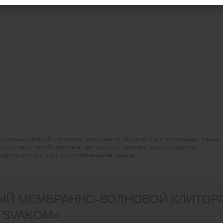
я
доставка
при заказе
от 5 990 р.
на официальном сайте компании-производителя. Внешний вид и комплектация товара
. Поэтому уточняйте критичные для вас характеристики товаров (например,
мендуем ознакомиться с условиями
возврата товаров
.
ЫЙ МЕМБРАННО-ВОЛНОВОЙ КЛИТОР
- SVAKOM»