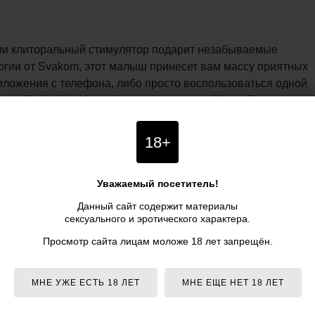
нии клиторальный стимулятор подарит незабываемые
гии от Svakom, этот малыш принесет вам массу приятных
ложения с телефона, либо просто воспользоваться одной
иты, Pulse Lite Neo владеет потрясающей силой
ого хотелось. Берите его смело с собой в путешествия - он
равиться с ним в ванную и наслаждаться там, ведь игрушка
18+
оральный стимулятор Pulse Lite Neo, цвет мятный -
Уважаемый посетитель!
интернет-магазине PIPIDU.ru. Заказать товар можно
Данный сайт содержит материалы
0:00 до 20:00 (по московскому времени) нашим
сексуального и эротического характера.
мбранно-волновой клиторальный стимулятор Pulse Lite
Просмотр сайта лицам моложе 18 лет запрещён.
арактеристики, отзывы покупателей, инструкция и
ральный стимулятор Pulse Lite Neo, мятный - Svakom
МНЕ УЖЕ ЕСТЬ 18 ЛЕТ
МНЕ ЕЩЕ НЕТ 18 ЛЕТ
0 рублей - доставка курьером по Москве и почтой по всей