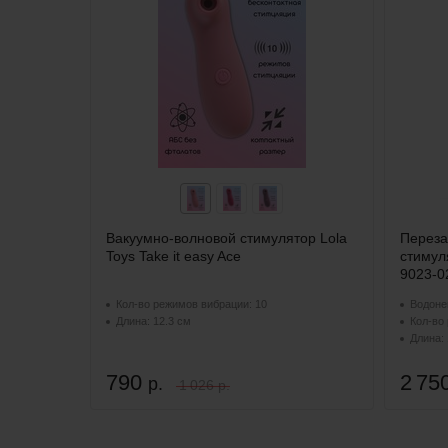
Вакуумно-волновой стимулятор Lola
Переза
Toys Take it easy Ace
стимуля
9023-02
Кол-во режимов вибрации: 10
Водоне
Длина: 12.3 см
Кол-во
Длина: 
790
2 75
р.
1 026 р.