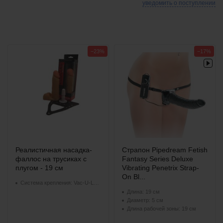
уведомить о поступлении
−23%
−17%
Реалистичная насадка-
Страпон Pipedream Fetish
фаллос на трусиках с
Fantasy Series Deluxe
плугом - 19 см
Vibrating Penetrix Strap-
On Bl...
Система крепления: Vac-U-Lock
Длина: 19 см
Диаметр: 5 см
Длина рабочей зоны: 19 см