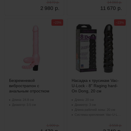
3 870 р.
14 060 р.
2 980
р.
11 670
р.
−23%
−23%
Безремневой
Насадка к трусикам Vac-
вибрострапон с
U-Lock - 8" Raging hard-
анальным отростком
On Dong, 20 см
Длина: 24.8 см
Длина: 20 см
Диаметр: 3.5 см
Диаметр: 3 см
Длина рабочей зоны: 20 см
Система крепления: Vac-U-Lock
1 909 р.
3 558 р.