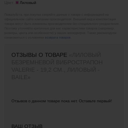
Цвет:
Лиловый
Пожалуйста, при покупке сверяйте данные о товаре с информацией на
официальном сайте компании-производителя. Внешний вид и комплектация
товара могут быть изменены производителем без специального уведомления.
Поэтому уточняйте критичные для вас характеристики товаров (например,
размеры, цвета или особенности) у наших менеджеров. Также рекомендуем
ознакомиться с условиями
возврата товаров
.
ОТЗЫВЫ О ТОВАРЕ
«ЛИЛОВЫЙ
БЕЗРЕМНЕВОЙ ВИБРОСТРАПОН
VALERIE - 19,2 СМ., ЛИЛОВЫЙ -
BAILE»
Отзывов о данном товаре пока нет. Оставьте первый!
ВАШ ОТЗЫВ