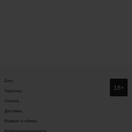
Блог
Данный
18+
сайт НЕ
Персоны
рекомендо
для
Оплата
просмотра
лицам
Доставка
младше
18 лет!
Возврат и обмен
Конфиденциальность