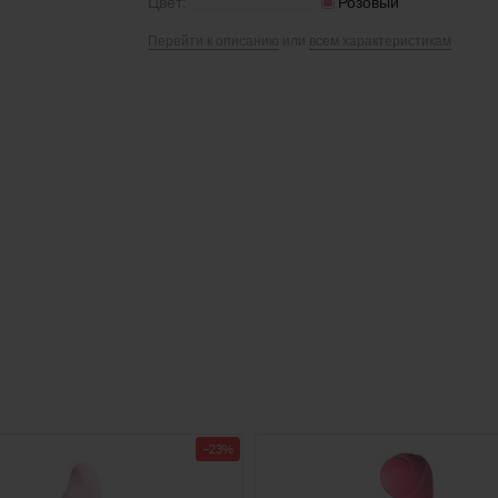
Цвет:
Розовый
Перейти к описанию
или
всем характеристикам
−23%