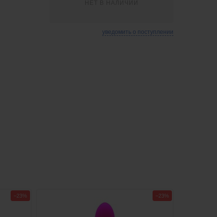
НЕТ В НАЛИЧИИ
уведомить о поступлении
−23%
−23%