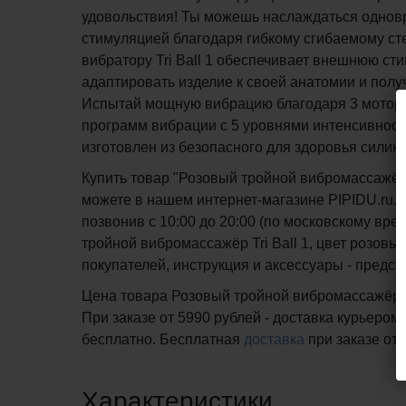
удовольствия! Ты можешь наслаждаться однов
стимуляцией благодаря гибкому сгибаемому ст
вибратору Tri Ball 1 обеспечивает внешнюю с
адаптировать изделие к своей анатомии и получ
Испытай мощную вибрацию благодаря 3 мотора
программ вибрации с 5 уровнями интенсивности,
изготовлен из безопасного для здоровья силик
Купить товар "Розовый тройной вибромассажёр Tr
можете в нашем интернет-магазине PIPIDU.ru. 
позвонив с 10:00 до 20:00 (по московскому в
тройной вибромассажёр Tri Ball 1, цвет розовый 
покупателей, инструкция и аксессуары - предс
Цена товара Розовый тройной вибромассажёр Tri 
При заказе от 5990 рублей - доставка курьером
бесплатно.
Бесплатная
доставка
при заказе
от 
Характеристики