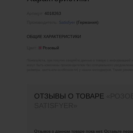
Артикул:
4018263
Производитель:
Satisfyer
(Германия)
ОБЩИЕ ХАРАКТЕРИСТИКИ
Цвет:
Розовый
Пожалуйста, при покупке сверяйте данные о товаре с информацией 
могут быть изменены производителем без специального уведомления
размеры, цвета или особенности) у наших менеджеров. Также реко
ОТЗЫВЫ О ТОВАРЕ
«РОЗОВ
SATISFYER»
Отзывов о данном товаре пока нет. Оставьте перв