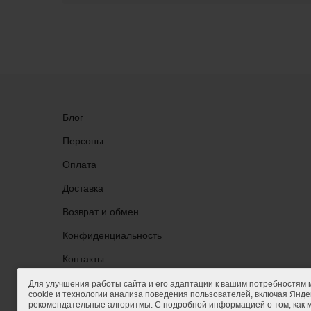
Блог
Персоны
Оплата
Доставка
Возврат и обмен
Конфиденциальность
Группа ВКонтакте
Контакты
Для улучшения работы сайта и его адаптации к вашим потребностям
cookie и технологии анализа поведения пользователей, включая Яндек
рекомендательные алгоритмы. С подробной информацией о том, как