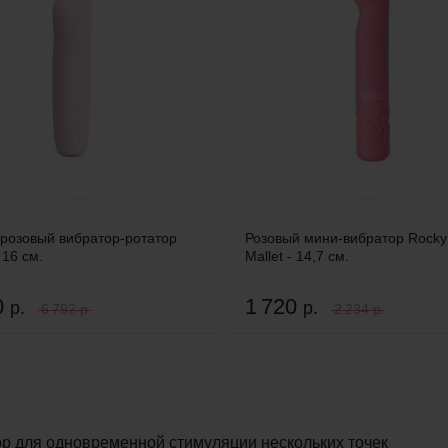
розовый вибратор-ротатор
Розовый мини-вибратор Rocky’
 16 см.
Mallet - 14,7 см.
0
1 720
р.
р.
6 792 р.
2 234 р.
ор для одновременной стимуляции нескольких точек