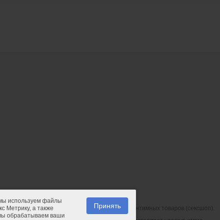
 мы используем файлы
Принять
с Метрику, а также
© 2011-2026.
PIPIDU.ru
— интернет-магазин интимных товаров (сексшоп).
 мы обрабатываем ваши