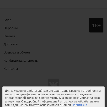
Блог
Данный
18+
сайт НЕ
Персоны
рекомендо
для
Оплата
просмотра
лицам
Доставка
младше
18 лет!
Возврат и обмен
Конфиденциальность
Контакты
Для улучшения работы сайта и его адаптации к вашим потребностям
мы используем файлы cookie и технологии анализа поведения
пользователей, включая Яндекс Метрику, а также рекомендательные
© 2011-2026.
PIPIDU.ru
— интернет-магазин
алгоритмы. С подробной информацией о том, как мы обрабатываем
интимных товаров (сексшоп).
ваши данные, вы можете ознакомиться в нашей
Политике в