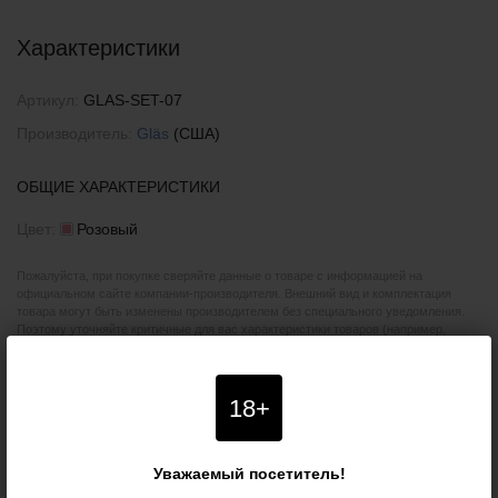
Характеристики
Артикул:
GLAS-SET-07
Производитель:
Gläs
(США)
ОБЩИЕ ХАРАКТЕРИСТИКИ
Цвет:
Розовый
Пожалуйста, при покупке сверяйте данные о товаре с информацией на
официальном сайте компании-производителя. Внешний вид и комплектация
товара могут быть изменены производителем без специального уведомления.
Поэтому уточняйте критичные для вас характеристики товаров (например,
размеры, цвета или особенности) у наших менеджеров. Также рекомендуем
ознакомиться с условиями
возврата товаров
.
18+
ОТЗЫВЫ О ТОВАРЕ
«НАБОР ИЗ 3
СТЕКЛЯННЫХ АНАЛЬНЫХ ПРОБОК
Уважаемый посетитель!
ROSEBUD BUTT PLUG SET,