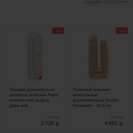
уведомить о поступлении
−12%
−15%
Насадка удлинитель из
Телесный анально-
силикона телесная Penis
вагинальный
extender with bulging
фаллоимитатор Double
glans and...
Penetrator - 19,5 см.
3 091 р.
5 706 р.
2 720
р.
4 850
р.