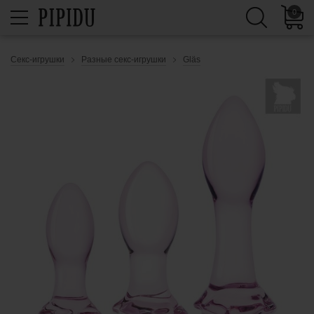
0
Секс-игрушки
Разные секс-игрушки
Gläs