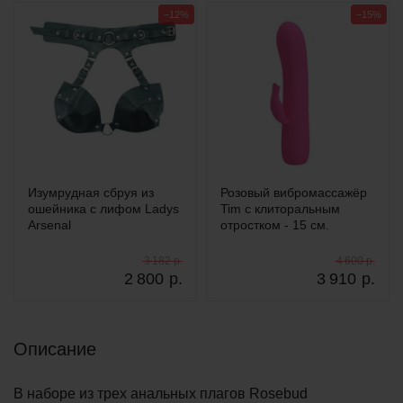
−12%
−15%
Изумрудная сбруя из
Розовый вибромассажёр
ошейника с лифом Ladys
Tim с клиторальным
Arsenal
отростком - 15 см.
3 182 р.
4 600 р.
2 800
р.
3 910
р.
Описание
В наборе из трех анальных плагов Rosebud