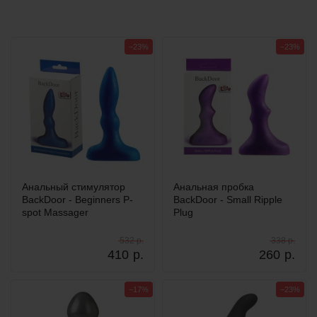
−23%
−23%
Анальный стимулятор
Анальная пробка
BackDoor - Beginners P-
BackDoor - Small Ripple
spot Massager
Plug
532 р.
338 р.
410
р.
260
р.
−17%
−23%