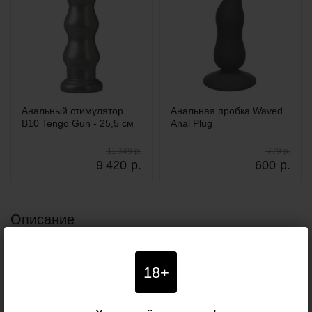
Анальный стимулятор
Анальная пробка Waved
B10 Tengo Gun - 25,5 см
Anal Plug
11 349 р.
779 р.
9 420
р.
600
р.
Описание
Со стимулятором Joyballs Wave открываются
18+
многогранные оргазмы
Купить товар "Joyballs Анальный стимулятор Wave
длинный красный - Joy Division" по выгодной цене вы