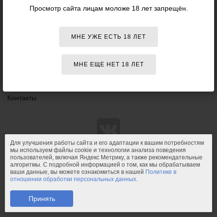
Данный
Просмотр сайта лицам моложе 18 лет запрещён.
18+
сайт НЕ
Персоны
рекомендо
для
Оплата
просмотра
МНЕ УЖЕ ЕСТЬ 18 ЛЕТ
лицам
Доставка
младше
18 лет!
Возврат и обмен
МНЕ ЕЩЕ НЕТ 18 ЛЕТ
Конфиденциальность
Контакты
Для улучшения работы сайта и его адаптации к вашим потребностям
мы используем файлы cookie и технологии анализа поведения
пользователей, включая Яндекс Метрику, а также рекомендательные
© 2011-2026.
PIPIDU.ru
— интернет-магазин
алгоритмы. С подробной информацией о том, как мы обрабатываем
интимных товаров (сексшоп).
ваши данные, вы можете ознакомиться в нашей
Политике в
отношении обработки персональных данных
.
PIPIDU.ru
— интернет-магазин, который доставляет удовольствие.
Телефон: +7 (910) 544-23-23;
e-mail:
mail@pipidu.ru
.
Принять