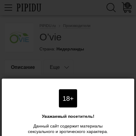
0
PIPIDU.ru
Производители
O’vie
Страна:
Нидерланды
Описание
Еще
Гигиенические товары, косметические средства.
18+
Уважаемый посетитель!
Данный сайт содержит материалы
сексуального и эротического характера.
Блог