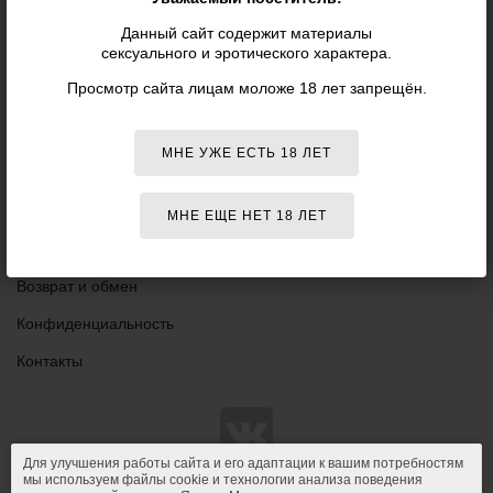
Данный сайт содержит материалы
сексуального и эротического характера.
Просмотр сайта лицам моложе 18 лет запрещён.
Блог
Данный
МНЕ УЖЕ ЕСТЬ 18 ЛЕТ
18+
сайт НЕ
Персоны
рекомендо
для
Оплата
МНЕ ЕЩЕ НЕТ 18 ЛЕТ
просмотра
лицам
Доставка
младше
18 лет!
Возврат и обмен
Конфиденциальность
Контакты
Для улучшения работы сайта и его адаптации к вашим потребностям
мы используем файлы cookie и технологии анализа поведения