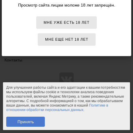
Данный
Просмотр сайта лицам моложе 18 лет запрещён.
18+
сайт НЕ
Персоны
рекомендо
для
Оплата
просмотра
МНЕ УЖЕ ЕСТЬ 18 ЛЕТ
лицам
Доставка
младше
18 лет!
Возврат и обмен
МНЕ ЕЩЕ НЕТ 18 ЛЕТ
Конфиденциальность
Контакты
Для улучшения работы сайта и его адаптации к вашим потребностям
мы используем файлы cookie и технологии анализа поведения
пользователей, включая Яндекс Метрику, а также рекомендательные
© 2011-2026.
PIPIDU.ru
— интернет-магазин
алгоритмы. С подробной информацией о том, как мы обрабатываем
интимных товаров (сексшоп).
ваши данные, вы можете ознакомиться в нашей
Политике в
отношении обработки персональных данных
.
PIPIDU.ru
— интернет-магазин, который доставляет удовольствие.
Телефон: +7 (910) 544-23-23;
e-mail:
mail@pipidu.ru
.
Принять