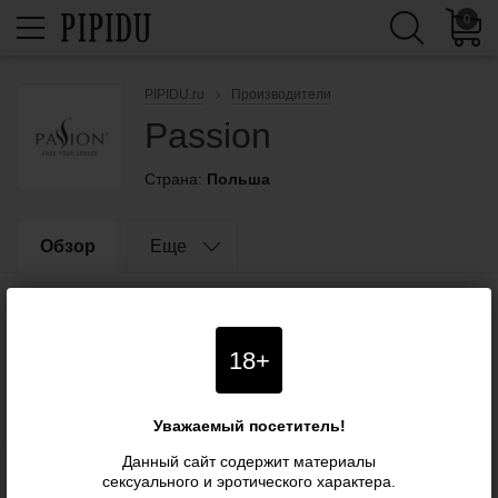
0
PIPIDU.ru
Производители
Passion
Страна:
Польша
Обзор
Еще
18+
Уважаемый посетитель!
Данный сайт содержит материалы
сексуального и эротического характера.
Блог