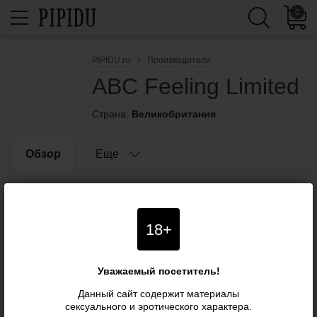
0
PIPIDU.ru
Производители
ABC Feeling Limited
Страна:
Великобритания
Обзор
Еще
18+
Уважаемый посетитель!
Данный сайт содержит материалы
сексуального и эротического характера.
Блог