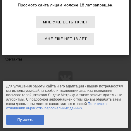
Данный
Просмотр сайта лицам моложе 18 лет запрещён.
18+
сайт НЕ
Персоны
рекомендо
для
Оплата
просмотра
МНЕ УЖЕ ЕСТЬ 18 ЛЕТ
лицам
Доставка
младше
18 лет!
Возврат и обмен
МНЕ ЕЩЕ НЕТ 18 ЛЕТ
Конфиденциальность
Контакты
Для улучшения работы сайта и его адаптации к вашим потребностям
мы используем файлы cookie и технологии анализа поведения
пользователей, включая Яндекс Метрику, а также рекомендательные
© 2011-2026.
PIPIDU.ru
— интернет-магазин
алгоритмы. С подробной информацией о том, как мы обрабатываем
интимных товаров (сексшоп).
ваши данные, вы можете ознакомиться в нашей
Политике в
отношении обработки персональных данных
.
PIPIDU.ru
— интернет-магазин, который доставляет удовольствие.
Телефон: +7 (910) 544-23-23;
e-mail:
mail@pipidu.ru
.
Принять