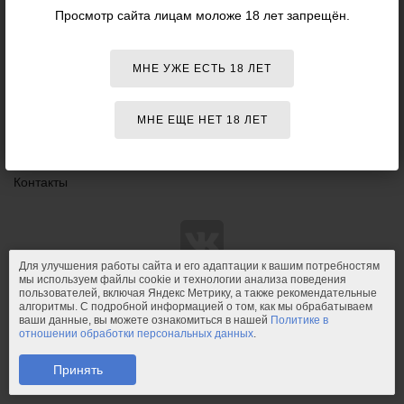
Данный
Просмотр сайта лицам моложе 18 лет запрещён.
18+
сайт НЕ
Персоны
рекомендо
для
Оплата
просмотра
МНЕ УЖЕ ЕСТЬ 18 ЛЕТ
лицам
Доставка
младше
18 лет!
Возврат и обмен
МНЕ ЕЩЕ НЕТ 18 ЛЕТ
Конфиденциальность
Контакты
Для улучшения работы сайта и его адаптации к вашим потребностям
мы используем файлы cookie и технологии анализа поведения
пользователей, включая Яндекс Метрику, а также рекомендательные
© 2011-2026.
PIPIDU.ru
— интернет-магазин
алгоритмы. С подробной информацией о том, как мы обрабатываем
интимных товаров (сексшоп).
ваши данные, вы можете ознакомиться в нашей
Политике в
отношении обработки персональных данных
.
PIPIDU.ru
— интернет-магазин, который доставляет удовольствие.
Телефон: +7 (910) 544-23-23;
e-mail:
mail@pipidu.ru
.
Принять