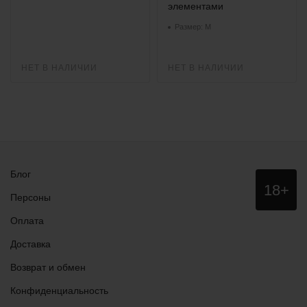
элементами
Размер: M
НЕТ В НАЛИЧИИ
НЕТ В НАЛИЧИИ
Блог
Данный
18+
сайт НЕ
Персоны
рекомендо
для
Оплата
просмотра
лицам
Доставка
младше
18 лет!
Возврат и обмен
Конфиденциальность